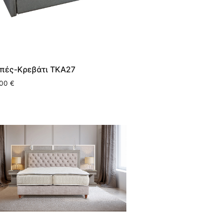
πές-Κρεβάτι ΤΚΑ27
,00
€