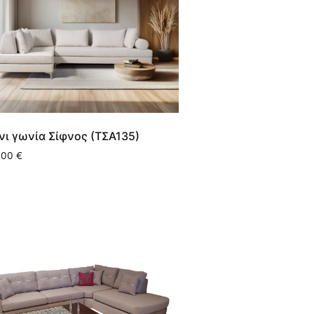
νι γωνία Σίφνος (ΤΣΑ135)
,00
€