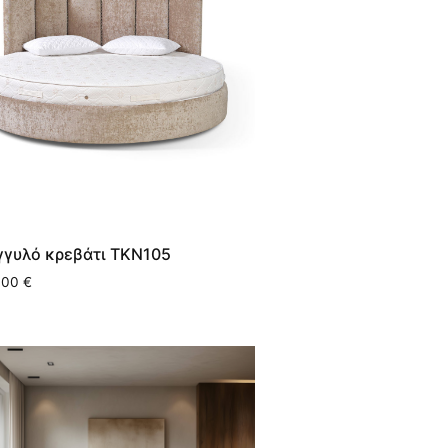
γγυλό κρεβάτι ΤΚΝ105
,00
€