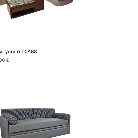
νι γωνία ΤΣΑ88
,00
€