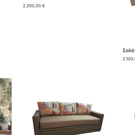
2.200,00
€
Σαλό
2.100